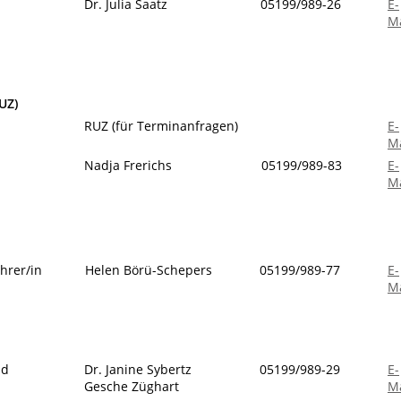
Dr. Julia Saatz
05199/989-26
E-
Ma
UZ)
RUZ (für Terminanfragen)
E-
Ma
Nadja Frerichs
05199/989-83
E-
Ma
ührer/in
Helen Börü-Schepers
05199/989-77
E-
Ma
nd
Dr. Janine Sybertz
05199/989-29
E-
Gesche Züghart
Ma