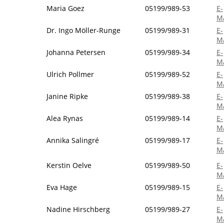
Maria Goez
05199/989-53
E-
Ma
Dr. Ingo Möller-Runge
05199/989-31
E-
Ma
Johanna Petersen
05199/989-34
E-
Ma
Ulrich Pollmer
05199/989-52
E-
Ma
Janine Ripke
05199/989-38
E-
Ma
Alea Rynas
05199/989-14
E-
Ma
Annika Salingré
05199/989-17
E-
Ma
Kerstin Oelve
05199/989-50
E-
Ma
Eva Hage
05199/989-15
E-
Ma
Nadine Hirschberg
05199/989-27
E-
Ma