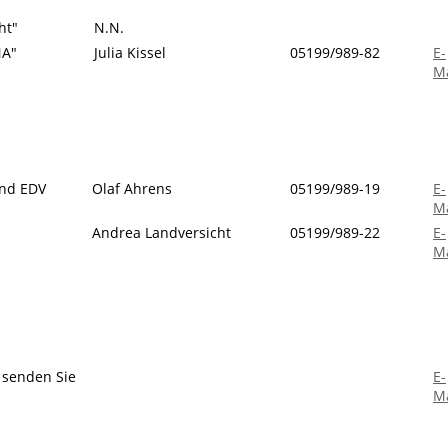
ht"
N.N.
NA"
Julia Kissel
05199/989-82
E-
Ma
und EDV
Olaf Ahrens
05199/989-19
E-
Ma
Andrea Landversicht
05199/989-22
E-
Ma
senden Sie
E-
Ma