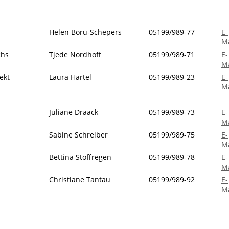
Helen Börü-Schepers
05199/989-77
E-
Ma
chs
Tjede Nordhoff
05199/989-71
E-
Ma
ekt
Laura Härtel
05199/989-23
E-
Ma
Juliane Draack
05199/989-73
E-
Ma
Sabine Schreiber
05199/989-75
E-
Ma
Bettina Stoffregen
05199/989-78
E-
Ma
Christiane Tantau
05199/989-92
E-
Ma