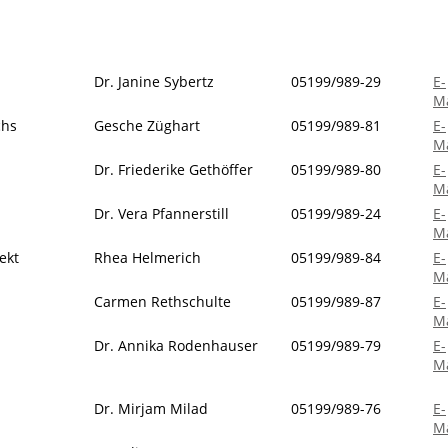
Dr. Janine Sybertz
05199/989-29
E-
Ma
chs
Gesche Züghart
05199/989-81
E-
Ma
Dr. Friederike Gethöffer
05199/989-80
E-
Ma
Dr. Vera Pfannerstill
05199/989-24
E-
Ma
ekt
Rhea Helmerich
05199/989-84
E-
Ma
Carmen Rethschulte
05199/989-87
E-
Ma
Dr. Annika Rodenhauser
05199/989-79
E-
Ma
Dr. Mirjam Milad
05199/989-76
E-
Ma