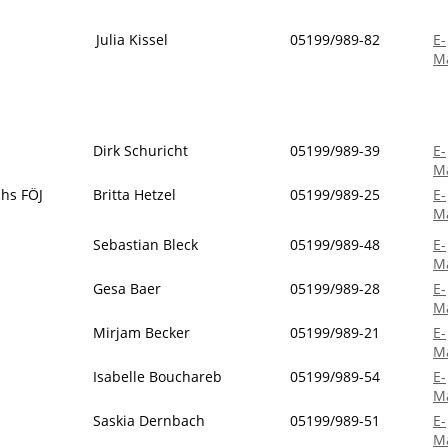
Julia Kissel
05199/989-82
E-
Ma
Dirk Schuricht
05199/989-39
E-
Ma
chs FÖJ
Britta Hetzel
05199/989-25
E-
Ma
Sebastian Bleck
05199/989-48
E-
Ma
Gesa Baer
05199/989-28
E-
Ma
Mirjam Becker
05199/989-21
E-
Ma
Isabelle Bouchareb
05199/989-54
E-
Ma
Saskia Dernbach
05199/989-51
E-
Ma