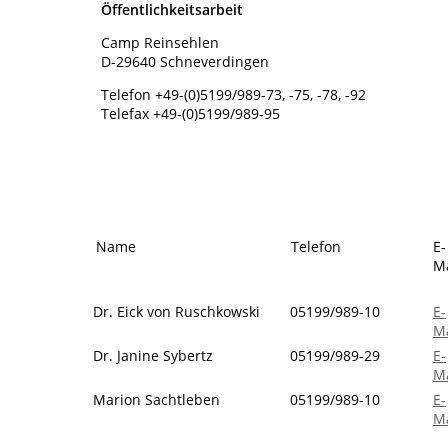
Öffentlichkeitsarbeit
Camp Reinsehlen
D-29640 Schneverdingen
Telefon +49-(0)5199/989-73, -75, -78, -92
Telefax +49-(0)5199/989-95
Name
Telefon
E-
Ma
Dr. Eick von Ruschkowski
05199/989-10
E-
Ma
Dr. Janine Sybertz
05199/989-29
E-
Ma
Marion Sachtleben
05199/989-10
E-
Ma