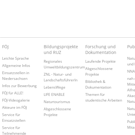
FÖJ
Bildungsprojekte
Forschung und
Pub
und RUZ
Dokumentation
Leichte Sprache
Natu
Regionales
Laufende Projekte
und 
Allgemeine Infos
Umweltbildungszentrum
Abgeschlossene
NNA-
Einsatzstellen in
ZNL - Natur- und
Projekte
Niedersachsen
nah 
LandschaftsführerIn
Bibliothek &
Mitt
Infos zur Bewerbung
LebensWege
Dokumentation
Alfr
n
FÖJ für ALLE!
LIFE ENABLE
Themen für
Akad
FÖJ-Videogalerie
studentische Arbeiten
Natu
Naturtourismus
Akteure im FÖJ
Natu
Abgeschlossene
Unte
Service für
Projekte
Einsatzstellen
Publ
Mita
Service für
Teilnehmende