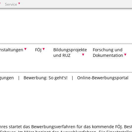
Service
Suchen
nstaltungen
FÖJ
Bildungsprojekte
Forschung und
und RUZ
Dokumentation
gungen
Bewerbung: So geht's!
Online-Bewerbungsportal
hres startet das Bewerbungsverfahren für das kommende FÖJ. Bes