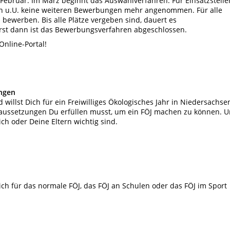
bruar. Im März beginnt das Auswahlverfahren. Für Einsatzstelle
n u.U. keine weiteren Bewerbungen mehr angenommen. Für alle
bewerben. Bis alle Plätze vergeben sind, dauert es
st dann ist das Bewerbungsverfahren abgeschlossen.
Online-Portal!
ngen
 willst Dich für ein Freiwilliges Ökologisches Jahr in Niedersachse
raussetzungen Du erfüllen musst, um ein FÖJ machen zu können. 
ch oder Deine Eltern wichtig sind.
ich für das normale FÖJ, das FÖJ an Schulen oder das FÖJ im Sport