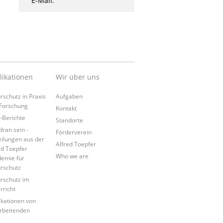
E-Mail.
likationen
Wir über uns
rschutz in Praxis
Aufgaben
Forschung
Kontakt
Berichte
Standorte
dran sein -
Förderverein
eilungen aus der
Alfred Toepfer
ed Toepfer
Who we are
emie für
rschutz
rschutz im
rricht
ikationen von
rbeitenden