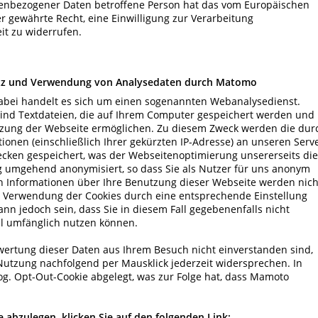
nenbezogener Daten betroffene Person hat das vom Europäischen
r gewährte Recht, eine Einwilligung zur Verarbeitung
t zu widerrufen.
tz und Verwendung von Analysedaten durch Matomo
bei handelt es sich um einen sogenannten Webanalysedienst.
sind Textdateien, die auf Ihrem Computer gespeichert werden und
utzung der Webseite ermöglichen. Zu diesem Zweck werden die dur
onen (einschließlich Ihrer gekürzten IP-Adresse) an unseren Serv
ken gespeichert, was der Webseitenoptimierung unsererseits die
g umgehend anonymisiert, so dass Sie als Nutzer für uns anonym
n Informationen über Ihre Benutzung dieser Webseite werden nich
e Verwendung der Cookies durch eine entsprechende Einstellung
ann jedoch sein, dass Sie in diesem Fall gegebenenfalls nicht
ll umfänglich nutzen können.
ertung dieser Daten aus Ihrem Besuch nicht einverstanden sind,
utzung nachfolgend per Mausklick jederzeit widersprechen. In
og. Opt-Out-Cookie abgelegt, was zur Folge hat, dass Mamoto
bzulegen, klicken Sie auf den folgenden Link: