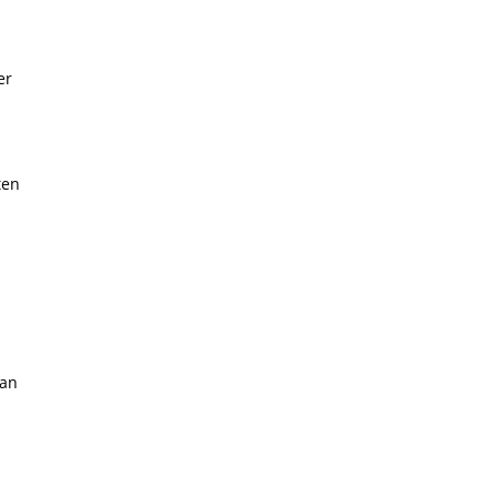
er
ten
 an