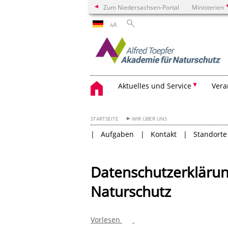
Zum Niedersachsen-Portal
Ministerien
A
A
Aktuelles und Service
Vera
STARTSEITE
WIR ÜBER UNS
Aufgaben
Kontakt
Standorte
Datenschutzerklärun
Naturschutz
Vorlesen