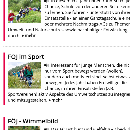
In diesem FÖJ-Jahr haben rund 50 FÖJle
Chance, Schule von der anderen Seite ken
zu lernen. Sie führen - unterstützt von ihre
Einsatzstelle - an einer Ganztagsschule ein
oder mehrere Nachmittags-AGs zu Themen
Umwelt- und Naturschutzes sowie nachhaltiger Entwicklung
durch.
mehr
FÖJ im Sport
Interessant für junge Menschen, die nic
nur vom Sport bewegt werden (wollen),
sondern auch motiviert sind, selbst etwas 
Bildrechte
:
A.
bewegen! Jedes Jahr haben Freiwillige die
Morascher
Chance, in ihren Einsatzstellen (z.B.
Sportvereinen) aktiv Aspekte des Umweltschutzes zu integrie
und mitzugestalten.
mehr
FÖJ - Wimmelbild
Das FÖJ ist bunt und vielfältig – Check d