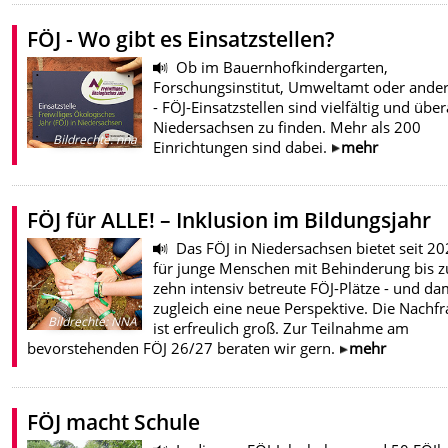
FÖJ - Wo gibt es Einsatzstellen?
Ob im Bauernhofkindergarten,
Forschungsinstitut, Umweltamt oder ande
- FÖJ-Einsatzstellen sind vielfältig und übera
Niedersachsen zu finden. Mehr als 200
Bildrechte
:
nna
Einrichtungen sind dabei.
mehr
FÖJ für ALLE! – Inklusion im Bildungsjahr
Das FÖJ in Niedersachsen bietet seit 2
für junge Menschen mit Behinderung bis z
zehn intensiv betreute FÖJ-Plätze - und da
zugleich eine neue Perspektive. Die Nachfr
Bildrechte
:
NNA
ist erfreulich groß. Zur Teilnahme am
bevorstehenden FÖJ 26/27 beraten wir gern.
mehr
FÖJ macht Schule