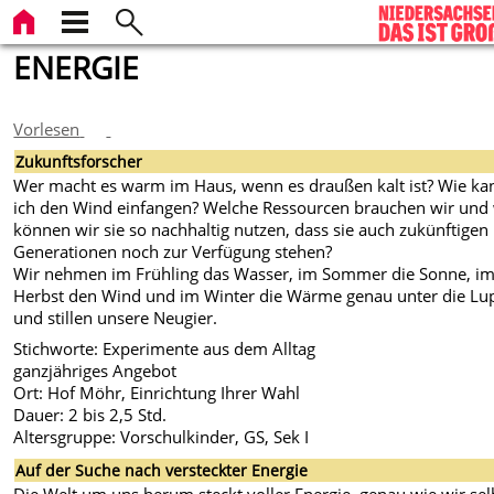
ENERGIE
Vorlesen
Zukunftsforscher
Wer macht es warm im Haus, wenn es draußen kalt ist? Wie ka
ich den Wind einfangen? Welche Ressourcen brauchen wir und
können wir sie so nachhaltig nutzen, dass sie auch zukünftigen
Generationen noch zur Verfügung stehen?
Wir nehmen im Frühling das Wasser, im Sommer die Sonne, i
Herbst den Wind und im Winter die Wärme genau unter die Lu
und stillen unsere Neugier.
Stichworte: Experimente aus dem Alltag
ganzjähriges Angebot
Ort: Hof Möhr, Einrichtung Ihrer Wahl
Dauer: 2 bis 2,5 Std.
Altersgruppe: Vorschulkinder, GS, Sek I
Auf der Suche nach versteckter Energie
Die Welt um uns herum steckt voller Energie, genau wie wir sel