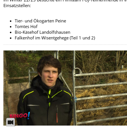
Einsatzstellen:
Tier- und Ökogarten Peine
Tomtes Hof
Bio-Käsehof Landolfshausen
Falkenhof im Wisentgehege (Teil 1 und 2)