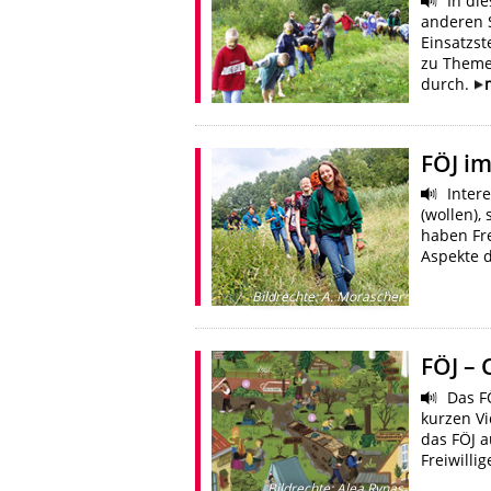
In die
anderen S
Einsatzst
zu Theme
durch.
FÖJ im
Intere
(wollen),
haben Fre
Aspekte 
Bildrechte
:
A. Morascher
FÖJ – 
Das FÖ
kurzen V
das FÖJ a
Freiwilli
Bildrechte
:
Alea Rynas