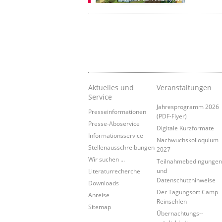
Aktuelles und
Veranstaltungen
Service
Jahresprogramm 2026
Presseinformationen
(PDF-Flyer)
Presse-Aboservice
Digitale Kurzformate
Informationsservice
Nachwuchskolloquium
Stellenausschreibungen
2027
Wir suchen ...
Teilnahmebedingunge
und
Literaturrecherche
Datenschutzhinweise
Downloads
Der Tagungsort Camp
Anreise
Reinsehlen
Sitemap
Übernachtungs-­