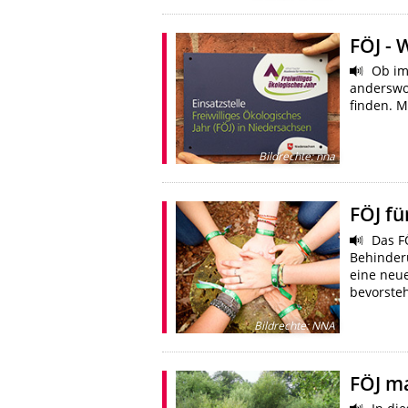
FÖJ - 
Ob im 
anderswo 
finden. M
Bildrechte
:
nna
FÖJ fü
Das FÖ
Behinderu
eine neue
bevorste
Bildrechte
:
NNA
FÖJ m