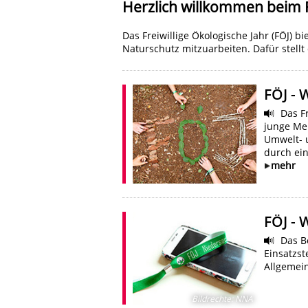
Herzlich willkommen beim 
Das Freiwillige Ökologische Jahr (FÖJ) b
Naturschutz mitzuarbeiten. Dafür stell
FÖJ - 
Das Fr
junge Men
Umwelt- 
durch ein
mehr
FÖJ - 
Das Be
Einsatzst
Allgemei
Bildrechte
:
NNA