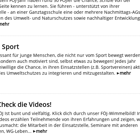
sem FÖJ-Jahr haben rund 50 FÖJler die Chance, Schule von der
eite kennen zu lernen. Sie führen - unterstützt von ihrer
elle - an einer Ganztagsschule eine oder mehrere Nachmittags-AG
n des Umwelt- und Naturschutzes sowie nachhaltiger Entwicklun
mehr
 Sport
ssant für junge Menschen, die nicht nur vom Sport bewegt werde
 sondern auch motiviert sind, selbst etwas zu bewegen! Jedes Jahr
iwillige die Chance, in ihren Einsatzstellen (z.B. Sportvereinen) akt
des Umweltschutzes zu integrieren und mitzugestalten.
mehr
Check die Videos!
J Ist bunt und vielfältig. Klick dich durch unser FÖJ-Wimmelbild! I
ideos erzählen Teilnehmende von ihren Erfahrungen und zeigen, 
usmacht: die Mitarbeit in der Einsatzstelle, Seminare mit anderen
gen, WG-Leben...
mehr