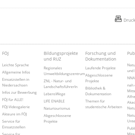
Druc
FÖJ
Bildungsprojekte
Forschung und
Pub
und RUZ
Dokumentation
Leichte Sprache
Natu
Regionales
Laufende Projekte
und 
Allgemeine Infos
Umweltbildungszentrum
Abgeschlossene
NNA-
Einsatzstellen in
ZNL - Natur- und
Projekte
Niedersachsen
nah 
LandschaftsführerIn
Bibliothek &
Mitt
Infos zur Bewerbung
LebensWege
Dokumentation
Alfr
n
FÖJ für ALLE!
LIFE ENABLE
Themen für
Akad
FÖJ-Videogalerie
studentische Arbeiten
Natu
Naturtourismus
Akteure im FÖJ
Natu
Abgeschlossene
Unte
Service für
Projekte
Einsatzstellen
Publ
Mita
Service für