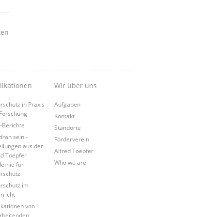
ken
likationen
Wir über uns
rschutz in Praxis
Aufgaben
Forschung
Kontakt
Berichte
Standorte
dran sein -
Förderverein
eilungen aus der
Alfred Toepfer
ed Toepfer
Who we are
emie für
rschutz
rschutz im
rricht
ikationen von
rbeitenden